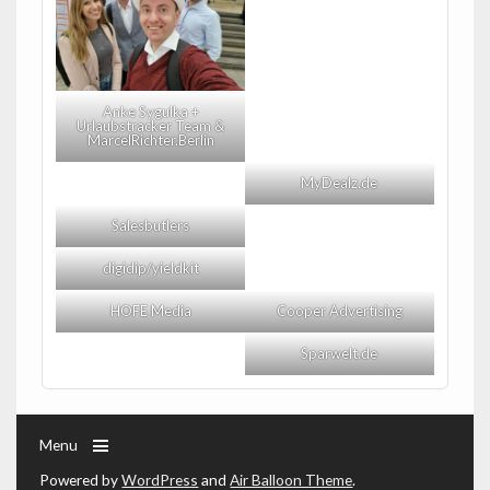
Anke Sygulka +
Urlaubstracker Team &
MarcelRichter.Berlin
MyDealz.de
Salesbutlers
digidip/yieldkit
HOFE Media
Cooper Advertising
Sparwelt.de
Menu
Powered by
WordPress
and
Air Balloon Theme
.