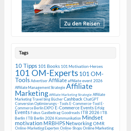
Tags
10 Tipps
101 Books
101 Motivation-Heroes
101 OM-Experts
101 OM-
Tools
Affiliate
affiliate event 2026
Advertiser
Affiliate
Affiliate Management Strategie
Marketing
Affiliate
Affiliate Marketing Strategie
Cashback
Marketing Travel
bing
Bücher
ChatGPT
Conversion Optimierungs - Tools
E-Commerce-Tool
E-
E-Commerce Events
Commerce Berlin EXPO
Erfolg
Events
ITB 2026
ITB
Fokus
Gastbeitrag
Goodreads
Mindset
Berlin
ITB Berlin 2026
Kommunikation
motivation
MRBHPS
Networking
OMR
Online Marketing
Online-Marketing Experten
Online-Shops