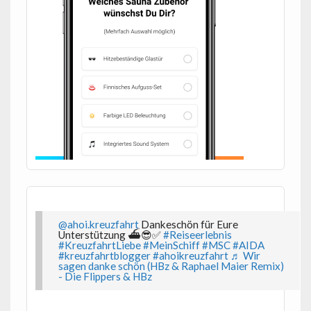
@ahoi.kreuzfahrt
Dankeschön für Eure
Unterstützung ⛴️😎✅
#Reiseerlebnis
#KreuzfahrtLiebe
#MeinSchiff
#MSC
#AIDA
#kreuzfahrtblogger
#ahoikreuzfahrt
♬ Wir
sagen danke schön (HBz & Raphael Maier Remix)
- Die Flippers & HBz