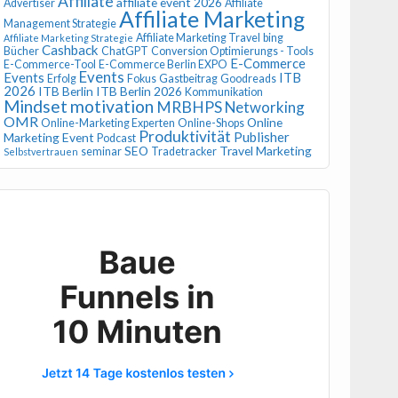
Affiliate
affiliate event 2026
Advertiser
Affiliate
Affiliate Marketing
Management Strategie
Affiliate Marketing Travel
bing
Affiliate Marketing Strategie
Cashback
Bücher
ChatGPT
Conversion Optimierungs - Tools
E-Commerce
E-Commerce-Tool
E-Commerce Berlin EXPO
Events
Events
ITB
Erfolg
Fokus
Gastbeitrag
Goodreads
2026
ITB Berlin
ITB Berlin 2026
Kommunikation
Mindset
motivation
MRBHPS
Networking
OMR
Online
Online-Marketing Experten
Online-Shops
Produktivität
Publisher
Marketing Event
Podcast
SEO
Travel Marketing
seminar
Tradetracker
Selbstvertrauen