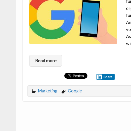
fü
or
fü
An
vo
As
wi
Read more
Share
Marketing
Google