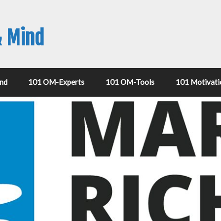
& Mind
nd
101 OM-Experts
101 OM-Tools
101 Motivati