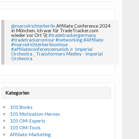
@marcelrichterberlin
Affiliate Conference 2024
in München. Ich war für TradeTracker.com
wieder vor Ort 🚀
#tradetrackergermany
#tradetrackerontour
#networking
#Affiliate
#marcelrichterberlinontour
#affiliateconferencemunich
♬ Imperial
Orchestra _ Transformers Medley - Imperial
Orchestra
Kategorien
101 Books
101 Motivation-Heroes
101 OM-Experts
101 OM-Tools
Affiliate-Marketing