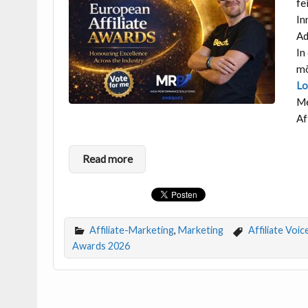
fe
In
Ad
In
mö
Lo
Me
Af
Read more
Affiliate-Marketing
,
Marketing
Affiliate Voic
Awards 2026