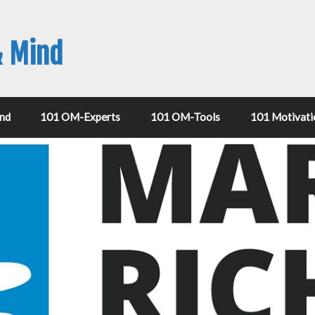
& Mind
nd
101 OM-Experts
101 OM-Tools
101 Motivati