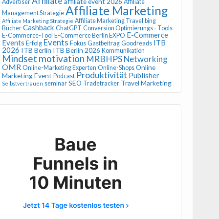
Affiliate
affiliate event 2026
Advertiser
Affiliate
Affiliate Marketing
Management Strategie
Affiliate Marketing Travel
bing
Affiliate Marketing Strategie
Cashback
Bücher
ChatGPT
Conversion Optimierungs - Tools
E-Commerce
E-Commerce-Tool
E-Commerce Berlin EXPO
Events
Events
ITB
Erfolg
Fokus
Gastbeitrag
Goodreads
2026
ITB Berlin
ITB Berlin 2026
Kommunikation
Mindset
motivation
MRBHPS
Networking
OMR
Online
Online-Marketing Experten
Online-Shops
Produktivität
Publisher
Marketing Event
Podcast
SEO
Travel Marketing
seminar
Tradetracker
Selbstvertrauen