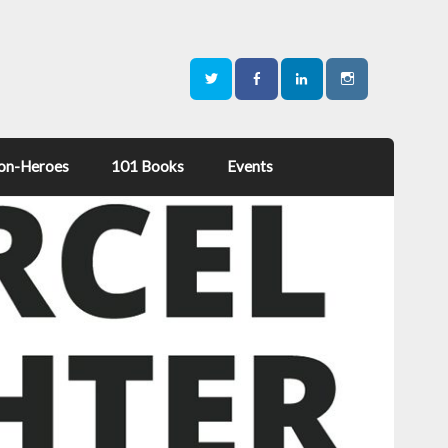
on-Heroes
101 Books
Events