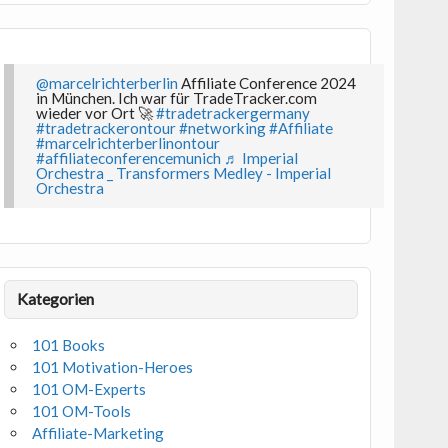
@marcelrichterberlin
Affiliate Conference 2024
in München. Ich war für TradeTracker.com
wieder vor Ort 🚀
#tradetrackergermany
#tradetrackerontour
#networking
#Affiliate
#marcelrichterberlinontour
#affiliateconferencemunich
♬ Imperial
Orchestra _ Transformers Medley - Imperial
Orchestra
Kategorien
101 Books
101 Motivation-Heroes
101 OM-Experts
101 OM-Tools
Affiliate-Marketing