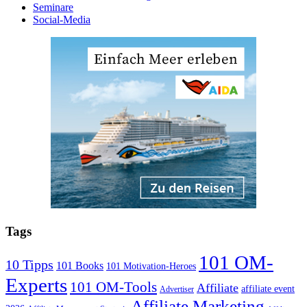
Seminare
Social-Media
Tags
101 OM-
10 Tipps
101 Books
101 Motivation-Heroes
Experts
101 OM-Tools
Affiliate
affiliate event
Advertiser
Affiliate Marketing