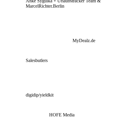
Anke Sygulka + Urlaubstracker Team &
MarcelRichter.Berlin
MyDealz.de
Salesbutlers
digidip/yieldkit
HOFE Media