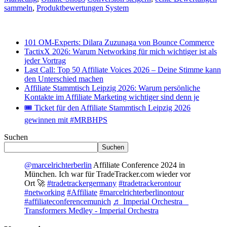
sammeln
,
Produktbewertungen System
101 OM-Experts: Dilara Zuzunaga von Bounce Commerce
TactixX 2026: Warum Networking für mich wichtiger ist als
jeder Vortrag
Last Call: Top 50 Affiliate Voices 2026 – Deine Stimme kann
den Unterschied machen
Affiliate Stammtisch Leipzig 2026: Warum persönliche
Kontakte im Affiliate Marketing wichtiger sind denn je
🎟 Ticket für den Affiliate Stammtisch Leipzig 2026
gewinnen mit #MRBHPS
Suchen
Suchen
@marcelrichterberlin
Affiliate Conference 2024 in
München. Ich war für TradeTracker.com wieder vor
Ort 🚀
#tradetrackergermany
#tradetrackerontour
#networking
#Affiliate
#marcelrichterberlinontour
#affiliateconferencemunich
♬ Imperial Orchestra _
Transformers Medley - Imperial Orchestra