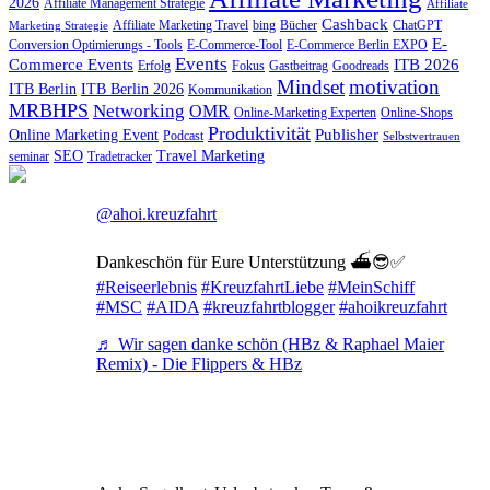
2026
Affiliate Management Strategie
Affiliate
Cashback
Affiliate Marketing Travel
bing
Bücher
ChatGPT
Marketing Strategie
E-
Conversion Optimierungs - Tools
E-Commerce-Tool
E-Commerce Berlin EXPO
Events
Commerce Events
ITB 2026
Erfolg
Fokus
Gastbeitrag
Goodreads
Mindset
motivation
ITB Berlin
ITB Berlin 2026
Kommunikation
MRBHPS
Networking
OMR
Online-Marketing Experten
Online-Shops
Produktivität
Publisher
Online Marketing Event
Podcast
Selbstvertrauen
SEO
Travel Marketing
seminar
Tradetracker
@ahoi.kreuzfahrt
Dankeschön für Eure Unterstützung ⛴️😎✅
#Reiseerlebnis
#KreuzfahrtLiebe
#MeinSchiff
#MSC
#AIDA
#kreuzfahrtblogger
#ahoikreuzfahrt
♬ Wir sagen danke schön (HBz & Raphael Maier
Remix) - Die Flippers & HBz