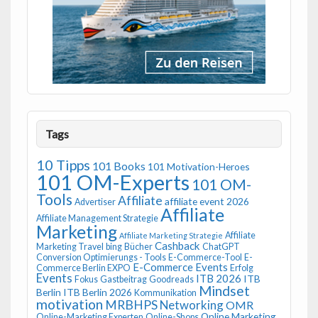
Tags
10 Tipps
101 Books
101 Motivation-Heroes
101 OM-Experts
101 OM-
Tools
Affiliate
affiliate event 2026
Advertiser
Affiliate
Affiliate Management Strategie
Marketing
Affiliate
Affiliate Marketing Strategie
Cashback
Marketing Travel
bing
Bücher
ChatGPT
Conversion Optimierungs - Tools
E-Commerce-Tool
E-
E-Commerce Events
Commerce Berlin EXPO
Erfolg
Events
ITB 2026
ITB
Fokus
Gastbeitrag
Goodreads
Mindset
Berlin
ITB Berlin 2026
Kommunikation
motivation
MRBHPS
Networking
OMR
Online Marketing
Online-Marketing Experten
Online-Shops