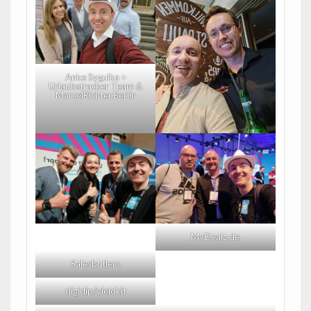
Anke Sygulka +
Urlaubstracker Team &
MarcelRichter.Berlin
MyDealz.de
Salesbutlers
digidip/yieldkit