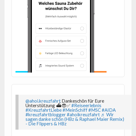
@ahoi.kreuzfahrt
Dankeschön für Eure
Unterstützung ⛴️😎✅
#Reiseerlebnis
#KreuzfahrtLiebe
#MeinSchiff
#MSC
#AIDA
#kreuzfahrtblogger
#ahoikreuzfahrt
♬ Wir
sagen danke schön (HBz & Raphael Maier Remix)
- Die Flippers & HBz