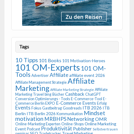
Tags
10 Tipps
101 Books
101 Motivation-Heroes
101 OM-Experts
101 OM-
Tools
Affiliate
affiliate event 2026
Advertiser
Affiliate
Affiliate Management Strategie
Marketing
Affiliate
Affiliate Marketing Strategie
Cashback
Marketing Travel
bing
Bücher
ChatGPT
Conversion Optimierungs - Tools
E-Commerce-Tool
E-
E-Commerce Events
Commerce Berlin EXPO
Erfolg
Events
ITB 2026
ITB
Fokus
Gastbeitrag
Goodreads
Mindset
Berlin
ITB Berlin 2026
Kommunikation
motivation
MRBHPS
Networking
OMR
Online Marketing
Online-Marketing Experten
Online-Shops
Produktivität
Publisher
Event
Podcast
Selbstvertrauen
SEO
Travel Marketing
seminar
Tradetracker