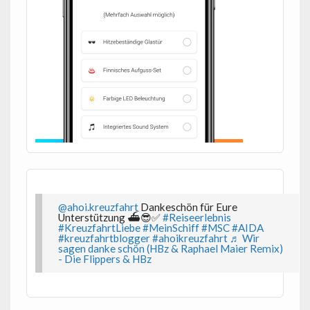
@ahoi.kreuzfahrt
Dankeschön für Eure
Unterstützung ⛴️😎✅
#Reiseerlebnis
#KreuzfahrtLiebe
#MeinSchiff
#MSC
#AIDA
#kreuzfahrtblogger
#ahoikreuzfahrt
♬ Wir
sagen danke schön (HBz & Raphael Maier Remix)
- Die Flippers & HBz