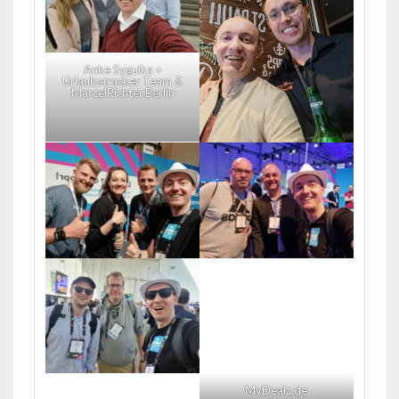
Anke Sygulka +
Urlaubstracker Team &
MarcelRichter.Berlin
MyDealz.de