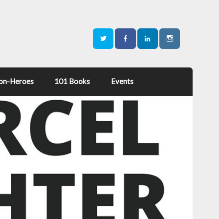
on-Heroes
101 Books
Events