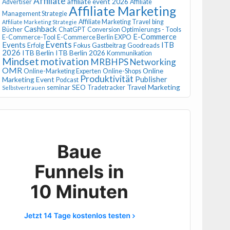
Affiliate
affiliate event 2026
Advertiser
Affiliate
Affiliate Marketing
Management Strategie
Affiliate Marketing Travel
bing
Affiliate Marketing Strategie
Cashback
Bücher
ChatGPT
Conversion Optimierungs - Tools
E-Commerce
E-Commerce-Tool
E-Commerce Berlin EXPO
Events
Events
ITB
Erfolg
Fokus
Gastbeitrag
Goodreads
2026
ITB Berlin
ITB Berlin 2026
Kommunikation
Mindset
motivation
MRBHPS
Networking
OMR
Online
Online-Marketing Experten
Online-Shops
Produktivität
Publisher
Marketing Event
Podcast
SEO
Travel Marketing
seminar
Tradetracker
Selbstvertrauen