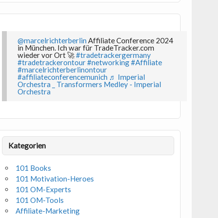
@marcelrichterberlin
Affiliate Conference 2024
in München. Ich war für TradeTracker.com
wieder vor Ort 🚀
#tradetrackergermany
#tradetrackerontour
#networking
#Affiliate
#marcelrichterberlinontour
#affiliateconferencemunich
♬ Imperial
Orchestra _ Transformers Medley - Imperial
Orchestra
Kategorien
101 Books
101 Motivation-Heroes
101 OM-Experts
101 OM-Tools
Affiliate-Marketing