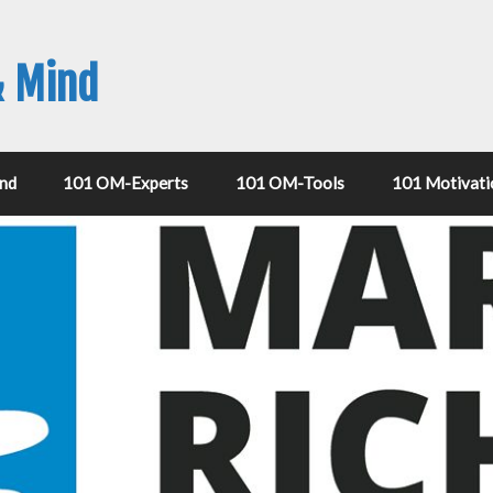
& Mind
nd
101 OM-Experts
101 OM-Tools
101 Motivati