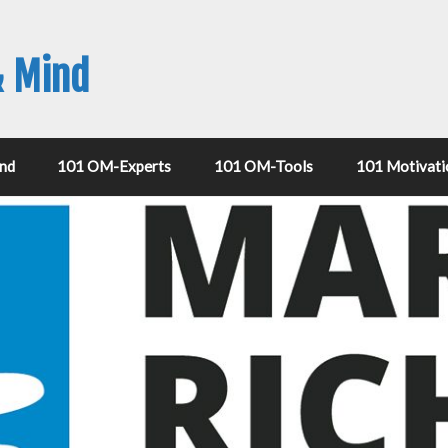
& Mind
nd
101 OM-Experts
101 OM-Tools
101 Motivati