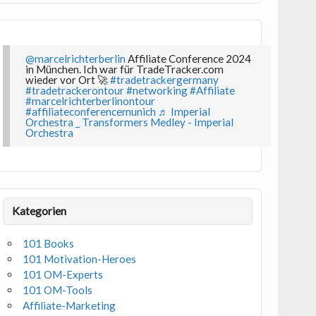
@marcelrichterberlin
Affiliate Conference 2024
in München. Ich war für TradeTracker.com
wieder vor Ort 🚀
#tradetrackergermany
#tradetrackerontour
#networking
#Affiliate
#marcelrichterberlinontour
#affiliateconferencemunich
♬ Imperial
Orchestra _ Transformers Medley - Imperial
Orchestra
Kategorien
101 Books
101 Motivation-Heroes
101 OM-Experts
101 OM-Tools
Affiliate-Marketing