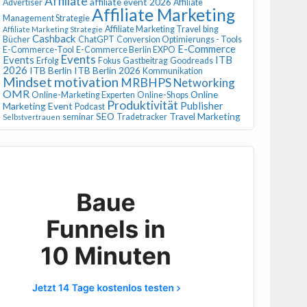
Affiliate
affiliate event 2026
Advertiser
Affiliate
Affiliate Marketing
Management Strategie
Affiliate Marketing Travel
bing
Affiliate Marketing Strategie
Cashback
Bücher
ChatGPT
Conversion Optimierungs - Tools
E-Commerce
E-Commerce-Tool
E-Commerce Berlin EXPO
Events
Events
ITB
Erfolg
Fokus
Gastbeitrag
Goodreads
2026
ITB Berlin
ITB Berlin 2026
Kommunikation
Mindset
motivation
MRBHPS
Networking
OMR
Online
Online-Marketing Experten
Online-Shops
Produktivität
Publisher
Marketing Event
Podcast
SEO
Travel Marketing
seminar
Tradetracker
Selbstvertrauen