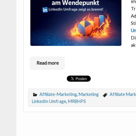
im
Tr
Ad
St
Um
Di
ak
Read more
Affiliate-Marketing
,
Marketing
Affiliate Mar
LinkedIn Umfrage
,
MRBHPS