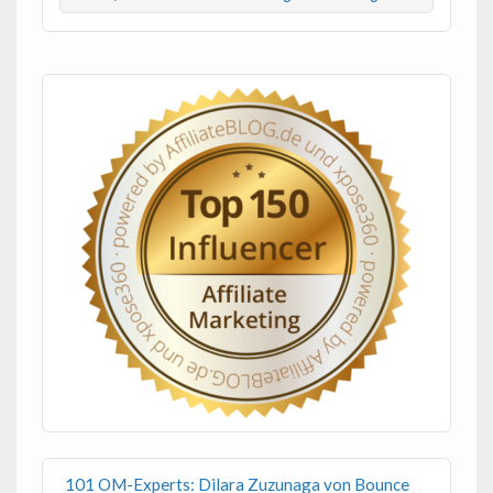
101 OM-Experts: Dilara Zuzunaga von Bounce