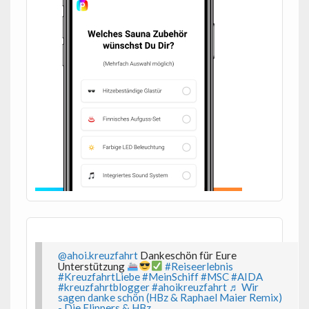
@ahoi.kreuzfahrt
Dankeschön für Eure
Unterstützung
#Reiseerlebnis
#KreuzfahrtLiebe
#MeinSchiff
#MSC
#AIDA
#kreuzfahrtblogger
#ahoikreuzfahrt
♬ Wir
sagen danke schön (HBz & Raphael Maier Remix)
- Die Flippers & HBz