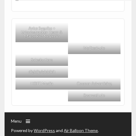
Anke Sygulka +
Urlaubstracker Team &
MarcelRichter.Berlin
MyDealz.de
Salesbutlers
digidip/yieldkit
HOFE Media
Cooper Advertising
Sparwelt.de
Menu
Powered by
WordPress
and
Air Balloon Theme
.