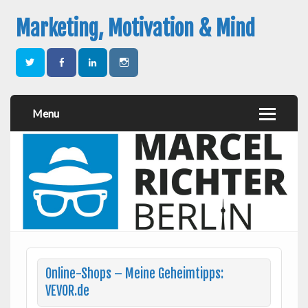
Marketing, Motivation & Mind
Menu
Online-Shops – Meine Geheimtipps:
VEVOR.de