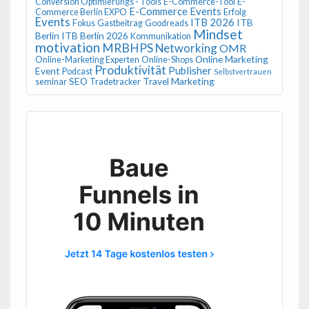
Conversion Optimierungs - Tools
E-Commerce-Tool
E-
E-Commerce Events
Commerce Berlin EXPO
Erfolg
Events
ITB 2026
ITB
Fokus
Gastbeitrag
Goodreads
Mindset
Berlin
ITB Berlin 2026
Kommunikation
motivation
MRBHPS
Networking
OMR
Online Marketing
Online-Marketing Experten
Online-Shops
Produktivität
Publisher
Event
Podcast
Selbstvertrauen
SEO
Travel Marketing
seminar
Tradetracker