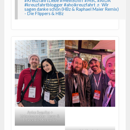
#KreuzfahrtLiebe
#MeinSchiff
#MSC
#AIDA
#kreuzfahrtblogger
#ahoikreuzfahrt
♬ Wir
sagen danke schön (HBz & Raphael Maier Remix)
- Die Flippers & HBz
Anke Sygulka +
Urlaubstracker Team &
MarcelRichter.Berlin