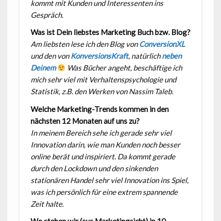
kommt mit Kunden und
Interessenten ins
Gespräch.
Was ist Dein liebstes Marketing Buch bzw. Blog?
Am liebsten lese ich den Blog von
ConversionXL
und den von
KonversionsKraft
, natürlich
neben
Deinem
Was Bücher angeht, beschäftige ich
mich sehr
viel mit Verhaltenspsychologie und
Statistik, z.B. den Werken von Nassim Taleb.
Welche Marketing-Trends kommen in den
nächsten 12 Monaten auf uns zu?
In meinem Bereich sehe ich gerade sehr viel
Innovation darin, wie man Kunden noch besser
online berät
und inspiriert. Da kommt gerade
durch den Lockdown und den sinkenden
stationären Handel sehr viel
Innovation ins Spiel,
was ich persönlich für eine extrem spannende
Zeit halte
.
Wo stehen wir (aus Marketingsicht) in 10