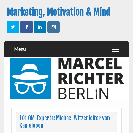
Marketing, Motivation & Mind
Menu
101 OM-Experts: Michael Witzenleiter von
Kameleoon