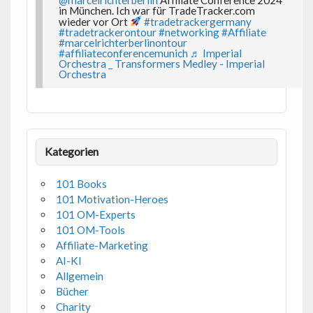
in München. Ich war für TradeTracker.com
wieder vor Ort
#tradetrackergermany
#tradetrackerontour
#networking
#Affiliate
#marcelrichterberlinontour
#affiliateconferencemunich
♬ Imperial
Orchestra _ Transformers Medley - Imperial
Orchestra
Kategorien
101 Books
101 Motivation-Heroes
101 OM-Experts
101 OM-Tools
Affiliate-Marketing
AI-KI
Allgemein
Bücher
Charity