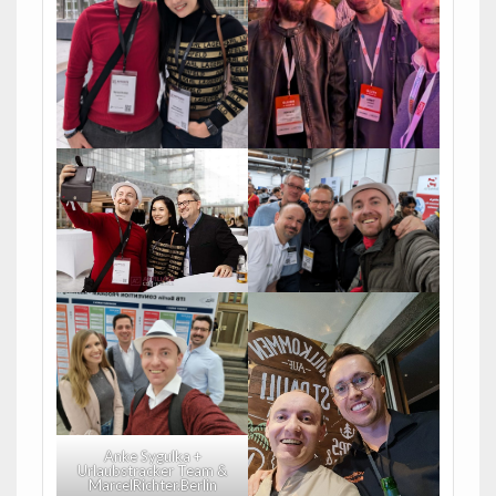
Anke Sygulka +
Urlaubstracker Team &
MarcelRichter.Berlin