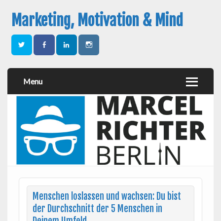
Marketing, Motivation & Mind
Menu
Menschen loslassen und wachsen: Du bist
der Durchschnitt der 5 Menschen in