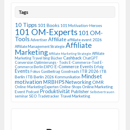
Tags
10 Tipps
101 Books
101 Motivation-Heroes
101 OM-Experts
101 OM-
Tools
Affiliate
affiliate event 2026
Advertiser
Affiliate
Affiliate Management Strategie
Marketing
Affiliate
Affiliate Marketing Strategie
Cashback
Marketing Travel
bing
Bücher
ChatGPT
Conversion Optimierungs - Tools
E-Commerce-Tool
E-
E-Commerce Events
Commerce Berlin EXPO
Erfolg
Events
ITB 2026
ITB
Fokus
Gastbeitrag
Goodreads
Mindset
Berlin
ITB Berlin 2026
Kommunikation
motivation
MRBHPS
Networking
OMR
Online Marketing
Online-Marketing Experten
Online-Shops
Produktivität
Publisher
Event
Podcast
Selbstvertrauen
SEO
Travel Marketing
seminar
Tradetracker