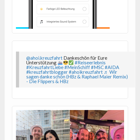
@ahoi.kreuzfahrt
Dankeschön für Eure
Unterstützung
#Reiseerlebnis
#KreuzfahrtLiebe
#MeinSchiff
#MSC
#AIDA
#kreuzfahrtblogger
#ahoikreuzfahrt
♬ Wir
sagen danke schön (HBz & Raphael Maier Remix)
- Die Flippers & HBz