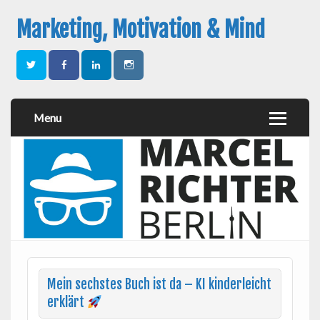
Marketing, Motivation & Mind
Menu
Mein sechstes Buch ist da – KI kinderleicht
erklärt