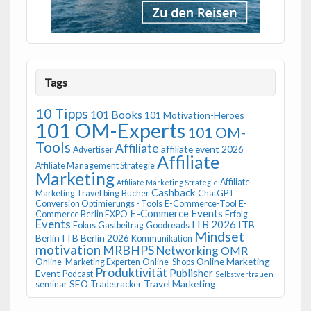
Tags
10 Tipps
101 Books
101 Motivation-Heroes
101 OM-Experts
101 OM-
Tools
Affiliate
affiliate event 2026
Advertiser
Affiliate
Affiliate Management Strategie
Marketing
Affiliate
Affiliate Marketing Strategie
Cashback
Marketing Travel
bing
Bücher
ChatGPT
Conversion Optimierungs - Tools
E-Commerce-Tool
E-
E-Commerce Events
Commerce Berlin EXPO
Erfolg
Events
ITB 2026
ITB
Fokus
Gastbeitrag
Goodreads
Mindset
Berlin
ITB Berlin 2026
Kommunikation
motivation
MRBHPS
Networking
OMR
Online Marketing
Online-Marketing Experten
Online-Shops
Produktivität
Publisher
Event
Podcast
Selbstvertrauen
SEO
Travel Marketing
seminar
Tradetracker