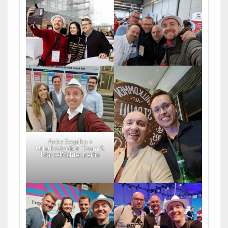
Anke Sygulka +
Urlaubstracker Team &
MarcelRichter.Berlin