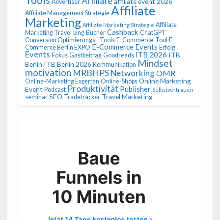
Affiliate
affiliate event 2026
Advertiser
Affiliate
Affiliate Management Strategie
Marketing
Affiliate
Affiliate Marketing Strategie
Cashback
Marketing Travel
bing
Bücher
ChatGPT
Conversion Optimierungs - Tools
E-Commerce-Tool
E-
E-Commerce Events
Commerce Berlin EXPO
Erfolg
Events
ITB 2026
ITB
Fokus
Gastbeitrag
Goodreads
Mindset
Berlin
ITB Berlin 2026
Kommunikation
motivation
MRBHPS
Networking
OMR
Online Marketing
Online-Marketing Experten
Online-Shops
Produktivität
Publisher
Event
Podcast
Selbstvertrauen
SEO
Travel Marketing
seminar
Tradetracker