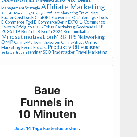
Affiliate
affiliate event 2026
Advertiser
Affiliate
Affiliate Marketing
Management Strategie
Affiliate Marketing Travel
bing
Affiliate Marketing Strategie
Cashback
Bücher
ChatGPT
Conversion Optimierungs - Tools
E-Commerce
E-Commerce-Tool
E-Commerce Berlin EXPO
Events
Events
ITB
Erfolg
Fokus
Gastbeitrag
Goodreads
2026
ITB Berlin
ITB Berlin 2026
Kommunikation
Mindset
motivation
MRBHPS
Networking
OMR
Online
Online-Marketing Experten
Online-Shops
Produktivität
Publisher
Marketing Event
Podcast
SEO
Travel Marketing
seminar
Tradetracker
Selbstvertrauen