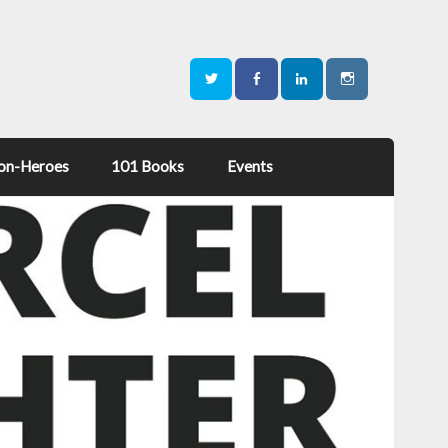
on-Heroes
101 Books
Events