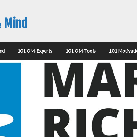
& Mind
nd
101 OM-Experts
101 OM-Tools
101 Motivati