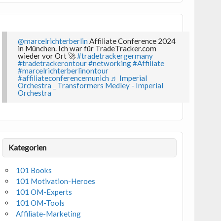
@marcelrichterberlin
Affiliate Conference 2024
in München. Ich war für TradeTracker.com
wieder vor Ort 🚀
#tradetrackergermany
#tradetrackerontour
#networking
#Affiliate
#marcelrichterberlinontour
#affiliateconferencemunich
♬ Imperial
Orchestra _ Transformers Medley - Imperial
Orchestra
Kategorien
101 Books
101 Motivation-Heroes
101 OM-Experts
101 OM-Tools
Affiliate-Marketing