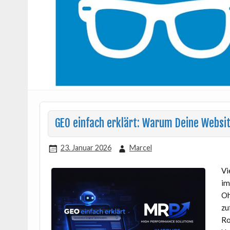
GEO einfach erklärt: Warum Deine Websit
23. Januar 2026
Marcel
Vi
im
Oh
zu
Ro