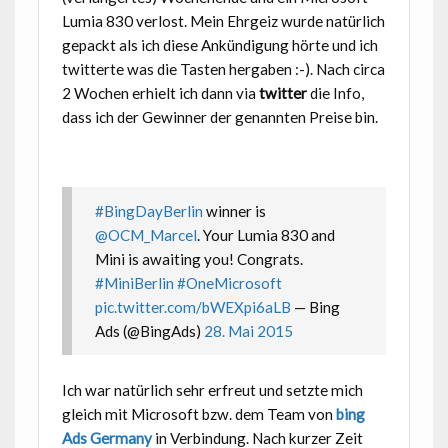
Lumia 830 verlost. Mein Ehrgeiz wurde natürlich
gepackt als ich diese Ankündigung hörte und ich
twitterte was die Tasten hergaben :-). Nach circa
2 Wochen erhielt ich dann via
twitter
die Info,
dass ich der Gewinner der genannten Preise bin.
#BingDayBerlin
winner is
@OCM_Marcel
. Your Lumia 830 and
Mini is awaiting you! Congrats.
#MiniBerlin
#OneMicrosoft
pic.twitter.com/bWEXpi6aLB
— Bing
Ads (@BingAds)
28. Mai 2015
Ich war natürlich sehr erfreut und setzte mich
gleich mit Microsoft bzw. dem Team von
bing
Ads Germany
in Verbindung. Nach kurzer Zeit