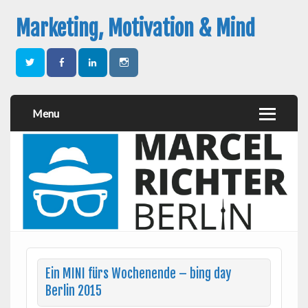
Marketing, Motivation & Mind
Menu
Ein MINI fürs Wochenende – bing day
Berlin 2015