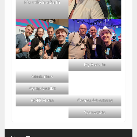
MarcelRichter.Berlin
MyDealz.de
Salesbutlers
digidip/yieldkit
HOFE Media
Cooper Advertising
Sparwelt.de