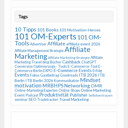
Tags
10 Tipps
101 Books
101 Motivation-Heroes
101 OM-Experts
101 OM-
Tools
Affiliate
affiliate event 2026
Advertiser
Affiliate
Affiliate Management Strategie
Marketing
Affiliate
Affiliate Marketing Strategie
Cashback
Marketing Travel
bing
Bücher
ChatGPT
Conversion Optimierungs - Tools
E-Commerce-Tool
E-
E-Commerce Events
Commerce Berlin EXPO
Erfolg
Events
ITB 2026
ITB
Fokus
Gastbeitrag
Goodreads
Mindset
Berlin
ITB Berlin 2026
Kommunikation
motivation
MRBHPS
Networking
OMR
Online Marketing
Online-Marketing Experten
Online-Shops
Produktivität
Publisher
Event
Podcast
Selbstvertrauen
SEO
Travel Marketing
seminar
Tradetracker