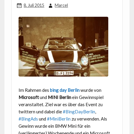
8. Juli 2015
Marcel
Im Rahmen des
bing day Berlin
wurde von
Microsoft
und
MINI Berlin
ein Gewinnspiel
veranstaltet. Ziel war es über das Event zu
twittern und dabei die
#BingDayBerlin
,
#BingAds
und
#MiniBerlin
zu verwenden. Als
Gewinn wurde ein BMW Mini für ein
(verlängertes) Wochenende und ein Microsoft