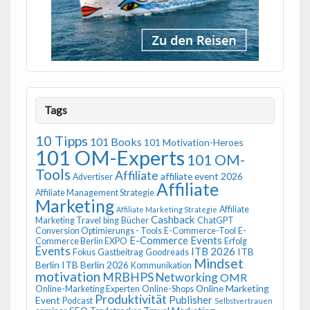
Tags
10 Tipps
101 Books
101 Motivation-Heroes
101 OM-Experts
101 OM-
Tools
Affiliate
affiliate event 2026
Advertiser
Affiliate
Affiliate Management Strategie
Marketing
Affiliate
Affiliate Marketing Strategie
Cashback
Marketing Travel
bing
Bücher
ChatGPT
Conversion Optimierungs - Tools
E-Commerce-Tool
E-
E-Commerce Events
Commerce Berlin EXPO
Erfolg
Events
ITB 2026
ITB
Fokus
Gastbeitrag
Goodreads
Mindset
Berlin
ITB Berlin 2026
Kommunikation
motivation
MRBHPS
Networking
OMR
Online Marketing
Online-Marketing Experten
Online-Shops
Produktivität
Publisher
Event
Podcast
Selbstvertrauen