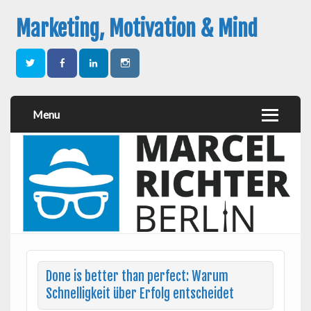
Marketing, Motivation & Mind
Menu
Done is better than perfect: Warum
Schnelligkeit über Erfolg entscheidet