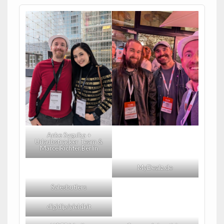
Anke Sygulka +
Urlaubstracker Team &
MarcelRichter.Berlin
MyDealz.de
Salesbutlers
digidip/yieldkit