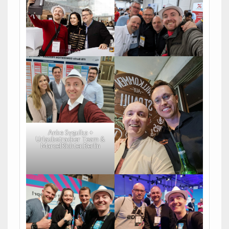
Anke Sygulka +
Urlaubstracker Team &
MarcelRichter.Berlin