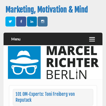
Marketing, Motivation & Mind
Menu
101 OM-Experts: Toni Freiberg von
Reputack