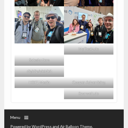
MyDealz.de
Salesbutlers
digidip/yieldkit
HOFE Media
Cooper Advertising
Sparwelt.de
Menu
Powered by
WordPress
and
Air Balloon Theme
.