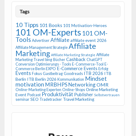
Tags
10 Tipps
101 Books
101 Motivation-Heroes
101 OM-Experts
101 OM-
Tools
Affiliate
affiliate event 2026
Advertiser
Affiliate
Affiliate Management Strategie
Marketing
Affiliate
Affiliate Marketing Strategie
Cashback
Marketing Travel
bing
Bücher
ChatGPT
Conversion Optimierungs - Tools
E-Commerce-Tool
E-
E-Commerce Events
Commerce Berlin EXPO
Erfolg
Events
ITB 2026
ITB
Fokus
Gastbeitrag
Goodreads
Mindset
Berlin
ITB Berlin 2026
Kommunikation
motivation
MRBHPS
Networking
OMR
Online Marketing
Online-Marketing Experten
Online-Shops
Produktivität
Publisher
Event
Podcast
Selbstvertrauen
SEO
Travel Marketing
seminar
Tradetracker