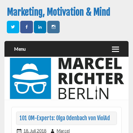
Marketing, Motivation & Mind
Menu
101 OM-Experts: Olga Odenbach von ViolAd
18. Juli 2018
Marcel