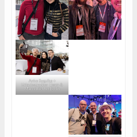
Anke Sygulka +
Urlaubstracker Team &
MarcelRichter.Berlin