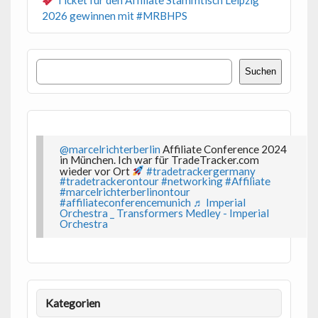
Ticket für den Affiliate Stammtisch Leipzig
2026 gewinnen mit #MRBHPS
Suchen
Suchen
@marcelrichterberlin
Affiliate Conference 2024
in München. Ich war für TradeTracker.com
wieder vor Ort
#tradetrackergermany
#tradetrackerontour
#networking
#Affiliate
#marcelrichterberlinontour
#affiliateconferencemunich
♬ Imperial
Orchestra _ Transformers Medley - Imperial
Orchestra
Kategorien