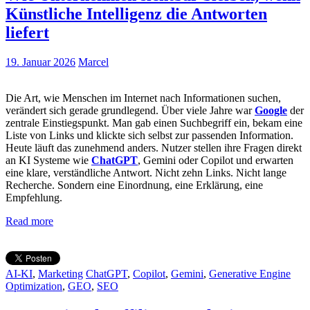
Künstliche Intelligenz die Antworten
liefert
19. Januar 2026
Marcel
Die Art, wie Menschen im Internet nach Informationen suchen,
verändert sich gerade grundlegend. Über viele Jahre war
Google
der
zentrale Einstiegspunkt. Man gab einen Suchbegriff ein, bekam eine
Liste von Links und klickte sich selbst zur passenden Information.
Heute läuft das zunehmend anders. Nutzer stellen ihre Fragen direkt
an KI Systeme wie
ChatGPT
, Gemini oder Copilot und erwarten
eine klare, verständliche Antwort. Nicht zehn Links. Nicht lange
Recherche. Sondern eine Einordnung, eine Erklärung, eine
Empfehlung.
Read more
AI-KI
,
Marketing
ChatGPT
,
Copilot
,
Gemini
,
Generative Engine
Optimization
,
GEO
,
SEO