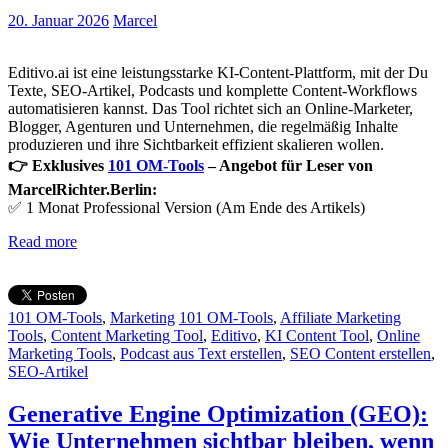
20. Januar 2026
Marcel
Editivo.ai ist eine leistungsstarke KI-Content-Plattform, mit der Du
Texte, SEO-Artikel, Podcasts und komplette Content-Workflows
automatisieren kannst. Das Tool richtet sich an Online-Marketer,
Blogger, Agenturen und Unternehmen, die regelmäßig Inhalte
produzieren und ihre Sichtbarkeit effizient skalieren wollen.
👉 Exklusives
101 OM-Tools
– Angebot für Leser von
MarcelRichter.Berlin:
✅ 1 Monat Professional Version (Am Ende des Artikels)
Read more
101 OM-Tools
,
Marketing
101 OM-Tools
,
Affiliate Marketing
Tools
,
Content Marketing Tool
,
Editivo
,
KI Content Tool
,
Online
Marketing Tools
,
Podcast aus Text erstellen
,
SEO Content erstellen
,
SEO-Artikel
Generative Engine Optimization (GEO):
Wie Unternehmen sichtbar bleiben, wenn