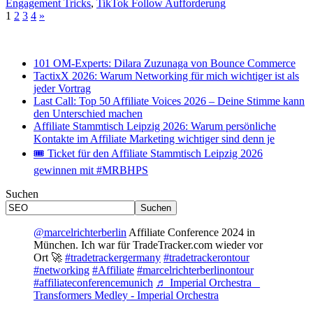
Engagement Tricks
,
TikTok Follow Aufforderung
1
2
3
4
»
101 OM-Experts: Dilara Zuzunaga von Bounce Commerce
TactixX 2026: Warum Networking für mich wichtiger ist als
jeder Vortrag
Last Call: Top 50 Affiliate Voices 2026 – Deine Stimme kann
den Unterschied machen
Affiliate Stammtisch Leipzig 2026: Warum persönliche
Kontakte im Affiliate Marketing wichtiger sind denn je
🎟 Ticket für den Affiliate Stammtisch Leipzig 2026
gewinnen mit #MRBHPS
Suchen
Suchen
@marcelrichterberlin
Affiliate Conference 2024 in
München. Ich war für TradeTracker.com wieder vor
Ort 🚀
#tradetrackergermany
#tradetrackerontour
#networking
#Affiliate
#marcelrichterberlinontour
#affiliateconferencemunich
♬ Imperial Orchestra _
Transformers Medley - Imperial Orchestra