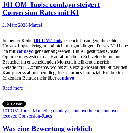
101 OM-Tools: condayo steigert
Conversion-Rates mit KI
2. März 2026
Marcel
In meiner Reihe
101 OM-Tools
teste ich Lösungen, die echten
Umsatz Impact bringen und nicht nur gut klingen. Dieses Mal habe
ich mir
condayo
genauer angesehen. Ein KI gestütztes Onsite
Optimierungssystem, das Kaufabbrüche in Echtzeit erkennt und
Besucher im entscheidenden Moment intelligent anspricht.
Gerade im E-Commerce, wo bis zu siebzig Prozent der Nutzer den
Kaufprozess abbrechen, liegt hier enormes Potenzial. Erfahre im
folgenden Beitrag mehr über
condayo.
Read more
101 OM-Tools
,
Marketing
condayo
,
condayo intent
,
condayo
recover
,
Conversion-Rates
Was eine Bewertung wirklich