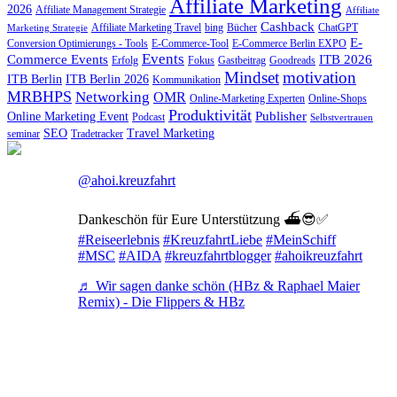
Affiliate Marketing
2026
Affiliate Management Strategie
Affiliate
Cashback
Affiliate Marketing Travel
bing
Bücher
ChatGPT
Marketing Strategie
E-
Conversion Optimierungs - Tools
E-Commerce-Tool
E-Commerce Berlin EXPO
Events
Commerce Events
ITB 2026
Erfolg
Fokus
Gastbeitrag
Goodreads
Mindset
motivation
ITB Berlin
ITB Berlin 2026
Kommunikation
MRBHPS
Networking
OMR
Online-Marketing Experten
Online-Shops
Produktivität
Publisher
Online Marketing Event
Podcast
Selbstvertrauen
SEO
Travel Marketing
seminar
Tradetracker
@ahoi.kreuzfahrt
Dankeschön für Eure Unterstützung ⛴️😎✅
#Reiseerlebnis
#KreuzfahrtLiebe
#MeinSchiff
#MSC
#AIDA
#kreuzfahrtblogger
#ahoikreuzfahrt
♬ Wir sagen danke schön (HBz & Raphael Maier
Remix) - Die Flippers & HBz