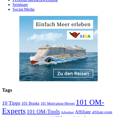
Seminare
Social-Media
Tags
101 OM-
10 Tipps
101 Books
101 Motivation-Heroes
Experts
101 OM-Tools
Affiliate
affiliate event
Advertiser